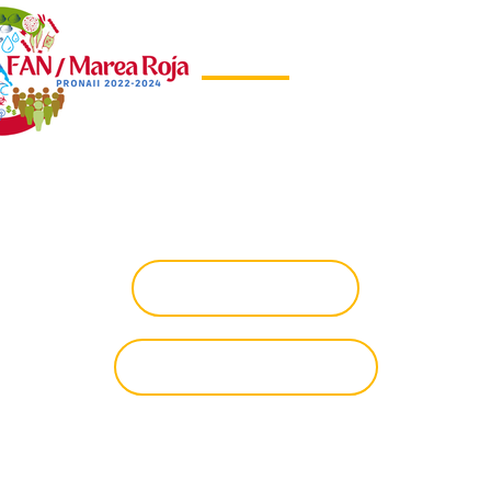
Bienvenidos al SiAT
Sistema de Alerta Temprana
de Florecimientos Algales
Nocivos
Baja California
Baja California Sur