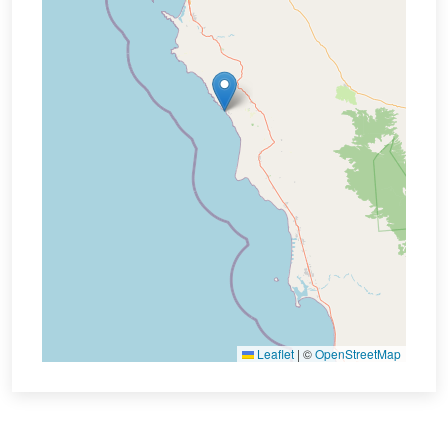
Leaflet
|
©
OpenStreetMap